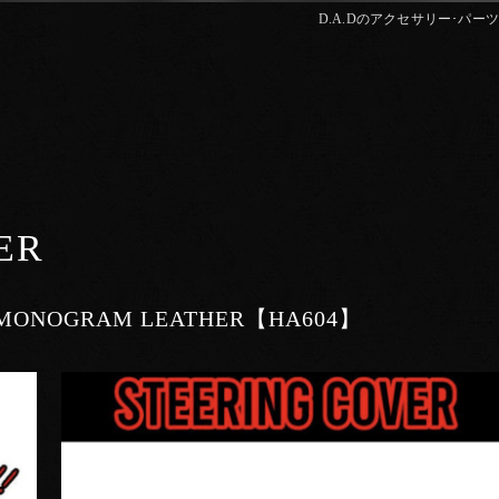
D.A.Dのアクセサリー･パーツはD.
ER
pe MONOGRAM LEATHER【HA604】