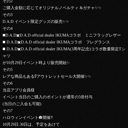
その2
ご購入金額に応じてオリジナルノベルティ &ガチャ✨✨
その3
D.A.D イベント限定グッズの販売✨✨
その4
◼️D.A.D✖️D.A.D official dealer IKUMAコラボ ミニフラッグレザー
◼️ D.A.D✖️D.A.D official dealer IKUMAコラボ フレグランス
◼️ D.A.D✖️D.A.D official dealer IKUMA(3周年記念)コラボ数量限定Tシ
ャツ
が10月29日イベント時より販売開始✨
その5
レアな商品もある⁉️アウトレットセール大開催✨✨
その6
当店アプリ会員様
イベント当日のご購入のポイントが通常の5倍付与
(当日のご入会も可能)
その7
ハロウィンイベント🎃開催‼️
10月29日.30日は、予定をあけて