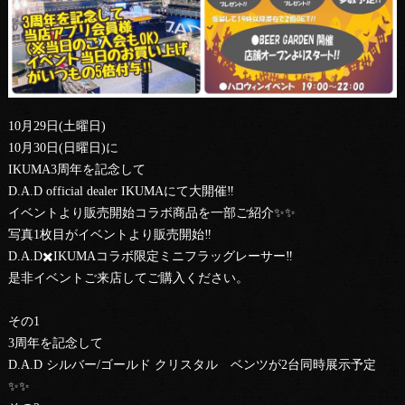
10月29日(土曜日)
10月30日(日曜日)に
IKUMA3周年を記念して
D.A.D official dealer IKUMAにて大開催‼️
イベントより販売開始コラボ商品を一部ご紹介✨✨
写真1枚目がイベントより販売開始‼︎
D.A.D✖️IKUMAコラボ限定ミニフラッグレーサー‼️
是非イベントご来店してご購入ください。
その1
3周年を記念して
D.A.D シルバー/ゴールド クリスタル ベンツが2台同時展示予定
✨✨