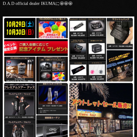
D.A.D official dealer IKUMAに🤩🤩🤩