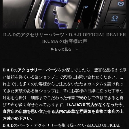
D.A.Dのアクセサリー･パーツ・D.A.D OFFICIAL DEALER
IKUMA のお客様の声
をもっと見る ＞
D.A.D
の
アクセサリー・パーツ
をお探しでしたら、豊富な品揃えで厚
い信頼を得ている当ショップまで気軽にお問い合わせください。こ
れまでにも多くのお客様からご注文をいただきカスタムを請け負っ
てきた実績のある当ショップは、常にお客様の目線に立った丁寧な
対応を心掛け、細部までこだわった作業で安心して依頼できると喜
びの声が多く寄せられております。
D.A.Dの直営店がなくなった今、
直営店の店舗を思い立たせる店内の豪華な雰囲気を直接ご来店の上
お確かめ下さい。
D.A.D
のパーツ・
アクセサリー
を取り扱っている
D.A.D
OFFICIAL