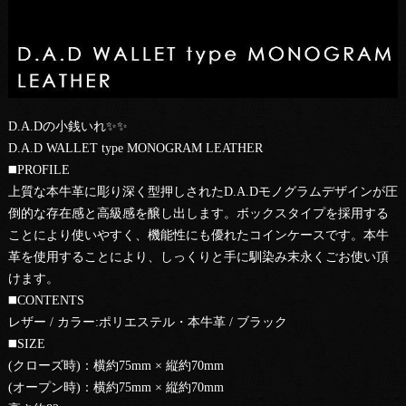
D.A.Dの小銭いれ✨✨
D.A.D WALLET type MONOGRAM LEATHER
◼️PROFILE
上質な本牛革に彫り深く型押しされたD.A.Dモノグラムデザインが圧
倒的な存在感と高級感を醸し出します。ボックスタイプを採用する
ことにより使いやすく、機能性にも優れたコインケースです。本牛
革を使用することにより、しっくりと手に馴染み末永くごお使い頂
けます。
◼️CONTENTS
レザー / カラー:ポリエステル・本牛革 / ブラック
◼️SIZE
(クローズ時)：横約75mm × 縦約70mm
(オープン時)：横約75mm × 縦約70mm