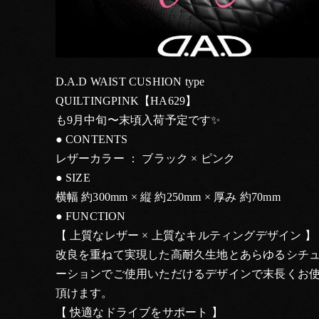
D.A.D WAIST CUSHION type
QUILTINGPINK【HA629】
も9月中旬〜末頃入荷予定です✨
● CONTENTS
レザーカラー ： ブラック × ピンク
● SIZE
横幅 約300mm × 縦 約250mm × 厚み 約70mm
● FUNCTION
【 上質なレザー × 上質なキルティングデザイン 】
改良を重ねて実現した高耐久生地とあらゆるシチ
ーションでご使用いただけるデザインで末長くお
頂けます。
【 快適なドライブをサポート 】