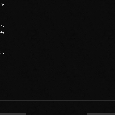
する
しっ
から
腰へ