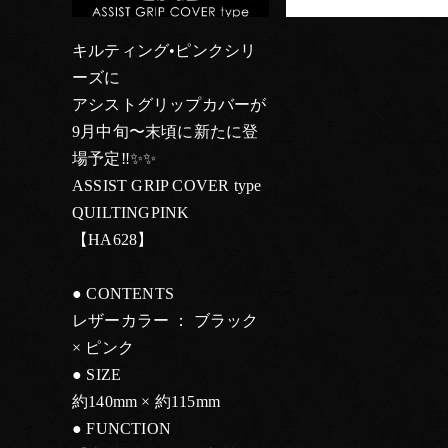
キルティング•ピンクシリ
ーズに
アシストグリップカバーが
9月中旬〜末頃に新たに登
場予定‼️✨✨
ASSIST GRIP COVER type
QUILTINGPINK
【HA628】
● CONTENTS
レザーカラー ： ブラック
× ピンク
● SIZE
約140mm × 約115mm
● FUNCTION