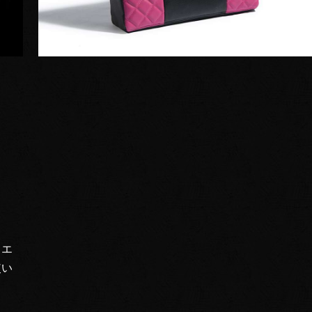
ュエ
使い