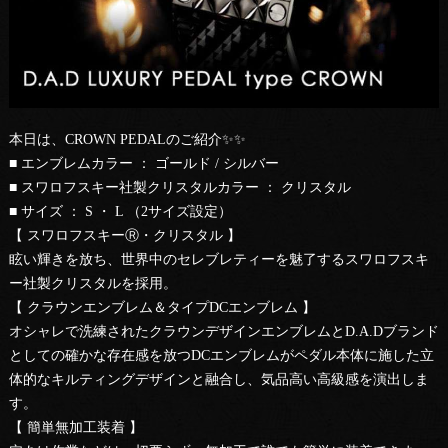
本日は、CROWN PEDALのご紹介✨✨
■ エンブレムカラー ： ゴールド / シルバー
■ スワロフスキー社製クリスタルカラー ： クリスタル
■ サイズ ： S ・ L （2サイズ設定）
【 スワロフスキーⓇ・クリスタル 】
眩い輝きを放ち、世界中のセレブレティーを魅了するスワロフスキ
ー社製クリスタルを採用。
【 クラウンエンブレム＆タイプDCエンブレム 】
オシャレで洗練されたクラウンデザインエンブレムとD.A.Dブランド
としての確かな存在感を放つDCエンブレムがペダル本体に施した立
体的なキルティングデザインと融合し、気品高い高級感を演出しま
す。
【 簡単無加工装着 】