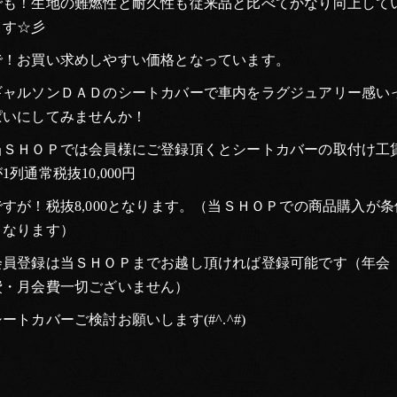
でも！生地の難燃性と耐久性も従来品と比べてかなり向上して
ます☆彡
で！お買い求めしやすい価格となっています。
ギャルソンＤＡＤのシートカバーで車内をラグジュアリー感い
ぱいにしてみませんか！
当ＳＨＯＰでは会員様にご登録頂くとシートカバーの取付け工
1列通常税抜10,000円
ですが！税抜8,000となります。（当ＳＨＯＰでの商品購入が条
となります）
会員登録は当ＳＨＯＰまでお越し頂ければ登録可能です（年会
費・月会費一切ございません）
シートカバーご検討お願いします(#^.^#)