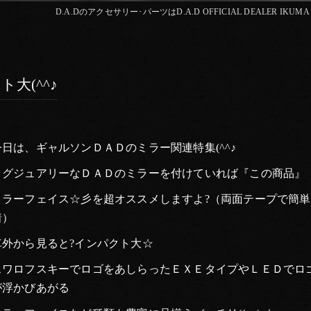
D.A.Dのアクセサリー･パーツはD.A.D OFFICIAL DEALER IKUMA
大(^^♪
今日は、ギャルソンＤＡＤのミラー関連特集(^^♪
ラグジュアリーなＤＡＤのミラーを付けていれば『この商品』
ミラーフェイス☆彡を超オススメしますよ?（両面テープで簡単
着）
車外から見ると?インパクト大☆
スワロフスキーでロゴをあしらったＥＸＥタイプやＬＥＤでロ
が浮かびあがる