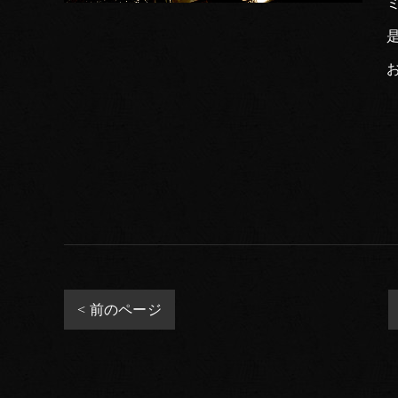
是
< 前のページ